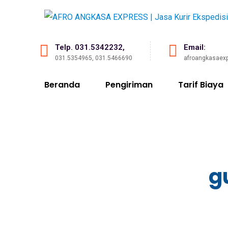
Telp. 031.5342232,
Email:
031.5354965, 031.5466690
afroangkasaex
Beranda
Pengiriman
Tarif Biaya
g