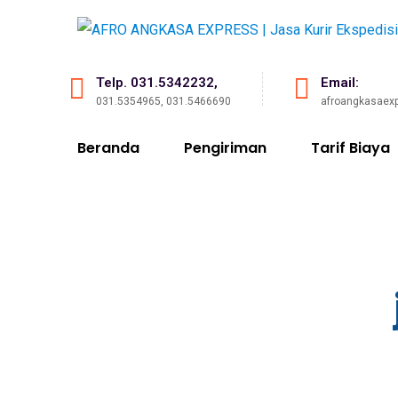
Telp. 031.5342232,
Email:
031.5354965, 031.5466690
afroangkasaex
Beranda
Pengiriman
Tarif Biaya