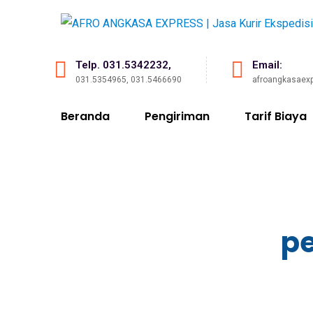
Telp. 031.5342232,
Email:
031.5354965, 031.5466690
afroangkasaex
Beranda
Pengiriman
Tarif Biaya
pe